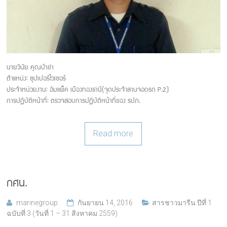
นายวินัย คูณป่าข่า
ตำแหน่ง: ซุปเปอร์ไวเซอร์
ประจำหน่วยงาน: อิมแพ็ค เมืองทองธานี(จุดประจำลานจอดรถ P.2)
การปฏิบัติหน้าที่: ตรวจสอบการปฏิบัติหน้าที่ของ รปภ.
Read more
กศน.
marinegroup
กันยายน 14, 2016
สารชาวมารีน ปีที่ 1
ฉบับที่ 3 (วันที่ 1 – 31 สิงหาคม 2559)